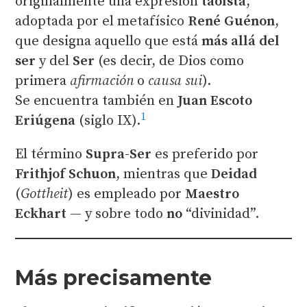
originalmente una expresión
taoísta
,
adoptada por el metafísico
René Guénon
,
que designa aquello que está
más allá del
ser
y del
Ser
(es decir, de Dios como
primera
afirmación
o
causa sui
).
Se encuentra también en
Juan Escoto
1
Eriúgena
(siglo IX).
El término
Supra-Ser
es preferido por
Frithjof Schuon
, mientras que
Deidad
(
Gottheit
) es empleado por
Maestro
Eckhart
— y sobre todo
no
“divinidad”.
Más precisamente