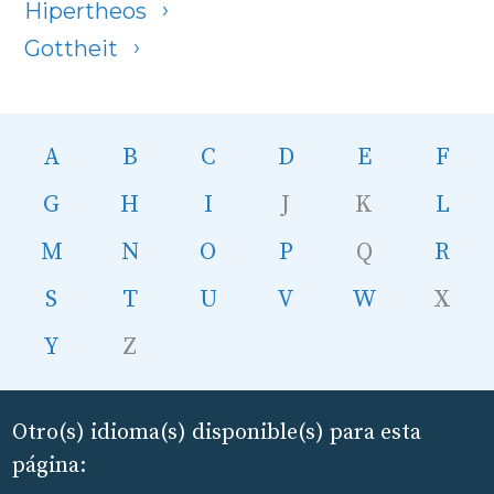
Hipertheos
Gottheit
A
B
C
D
E
F
G
H
I
J
K
L
M
N
O
P
Q
R
S
T
U
V
W
X
Y
Z
Otro(s) idioma(s) disponible(s) para esta
página: