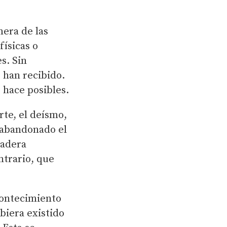
era de las
físicas o
s. Sin
 han recibido.
 hace posibles.
rte, el deísmo,
a abandonado el
dadera
ontrario, que
contecimiento
ubiera existido