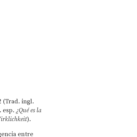
 (Trad. ingl.
. esp.
¿Qué es la
rklichkeit
).
gencia entre