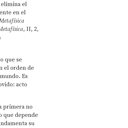
 elimina el
ente en el
Metafísica
Metafísica
, II, 2,
a
lo que se
n el orden de
l mundo. Es
ovido: acto
sa primera no
lo que depende
Fundamenta su