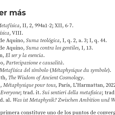
er más
etafísica
, II, 2, 994a1-2; XII, 6-7.
ísica
, VIII.
 de Aquino,
Suma teológica
, I, q. 2, a. 3; I, q. 44.
 de Aquino,
Suma contra los gentiles
, I, 13.
on,
El ser y la esencia
.
ro,
Partecipazione e causalità
.
Metafísica del símbolo
(
Métaphysique du symbole
).
ith,
The Wisdom of Ancient Cosmology
.
d,
Métaphysique pour tous
, París, L’Harmattan, 2022
 Everyone
; trad. it.
Sui sentieri della metafisica
; trad
ad. al.
Was ist Metaphysik? Zwischen Ambition und Wi
primera constituye uno de los puntos de conver