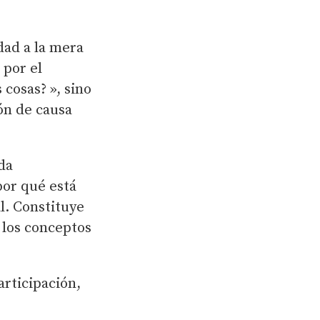
dad a la mera
 por el
 cosas? », sino
ón de causa
da
por qué está
l. Constituye
 los conceptos
articipación,