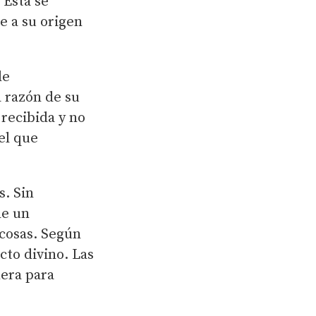
 Esta se
e a su origen
de
 razón de su
recibida y no
el que
s. Sin
de un
 cosas. Según
cto divino. Las
mera para