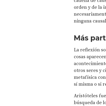
cadena de causa
orden y de la i
necesariamente
ninguna causal
Más par
La reflexión s
cosas aparecen
acontecimient
otros seres y c
metafísica con
sí misma o si 
Aristóteles fu
búsqueda de lo