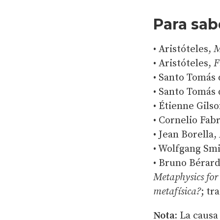
Para sab
• Aristóteles,
M
• Aristóteles,
F
• Santo Tomás
• Santo Tomás
• Étienne Gils
• Cornelio Fab
• Jean Borella,
• Wolfgang Sm
• Bruno Bérar
Metaphysics for
metafísica?
; tr
Nota:
La causa 