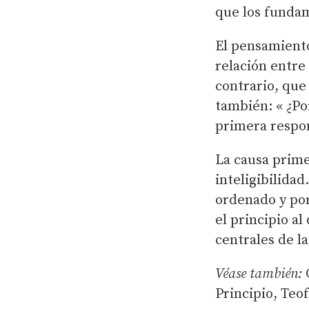
que los funda
El pensamiento
relación entre
contrario, que 
también: « ¿Po
primera respo
La causa prime
inteligibilida
ordenado y por
el principio a
centrales de la
Véase también:
C
Principio, Teof