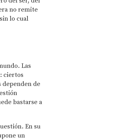
ro del ser, del
mera no remite
in lo cual
 mundo. Las
: ciertos
es dependen de
uestión
uede bastarse a
uestión. En su
supone un