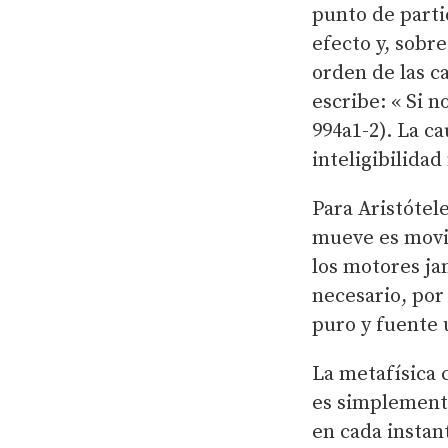
punto de partid
efecto y, sobr
orden de las c
escribe: « Si 
994a1-2). La c
inteligibilida
Para Aristótel
mueve es movid
los motores ja
necesario, por
puro y fuente 
La metafísica 
es simplemente
en cada instan