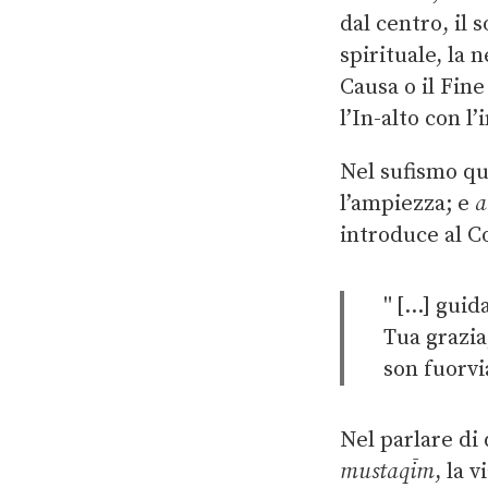
dal centro, il 
spirituale, la
Causa o il Fin
l’In-alto con l’
Nel sufismo q
l’ampiezza; e
a
introduce al C
[…] guida
Tua grazia
son fuorvi
Nel parlare di
mustaqīm
, la 