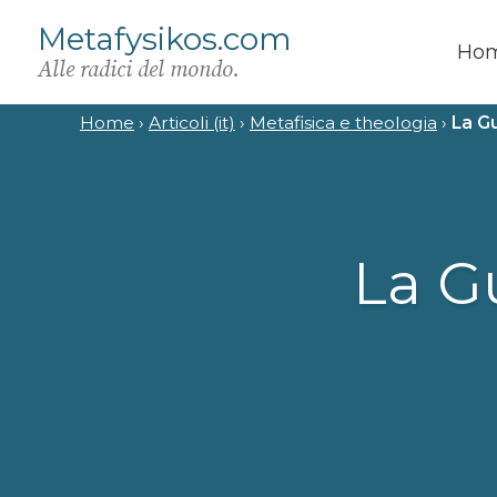
Metafysikos.com
Ho
Alle radici del mondo.
Home
›
Articoli (it)
›
Metafisica e theologia
›
La G
La G