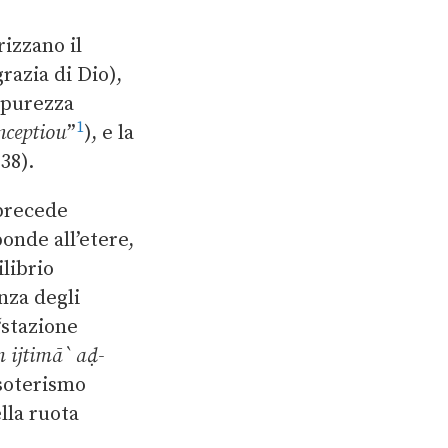
rizzano il
razia di Dio),
a purezza
1
nceptiou
”
), e la
 38).
 precede
onde all’etere,
librio
nza degli
 “stazione
 ijtimā` aḍ-
esoterismo
lla ruota