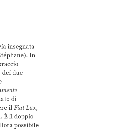
 via insegnata
téphane). In
braccio
o dei due
e
vamente
tato di
ere il
Fiat Lux
,
. È il doppio
llora possibile