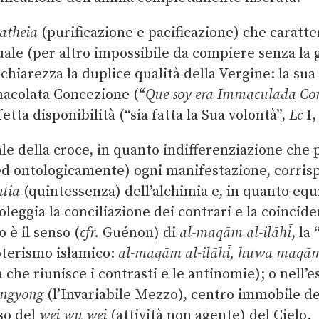
atheia
(purificazione e pacificazione) che caratte
uale (per altro impossibile da compiere senza la g
chiarezza la duplice qualità della Vergine: la su
acolata Concezione (“
Que soy era Immaculada Co
etta disponibilità (“sia fatta la Sua volontà”,
Lc
I,
ale della croce, in quanto indifferenziazione che
d ontologicamente) ogni manifestazione, corrisp
ntia
(quintessenza) dell’alchimia e, in quanto equi
leggia la conciliazione dei contrari e la coincide
 è il senso (
cfr.
Guénon) di
al-maqām al-ilāhī
, la
soterismo islamico:
al-maqām al-ilāhī, huwa maqām
 che riunisce i contrasti e le antinomie); o nell’
ngyong
(l’Invariabile Mezzo), centro immobile de
sso del
wei wu wei
(attività non agente) del Cielo.