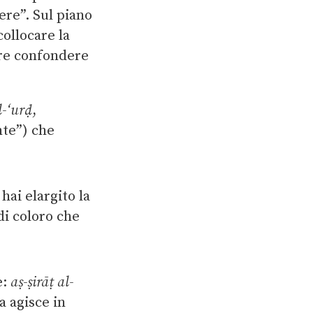
sere”. Sul piano
collocare la
ire confondere
l-‘urḍ
,
nte”) che
 hai elargito la
di coloro che
e:
aṣ-ṣirāṭ al-
na agisce in