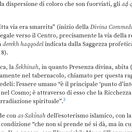
la dispersione di coloro che son fuorviati, gli
aḍ-
tta via era smarrita” (inizio della
Divina Commed
egale verso il Centro, precisamente la via della r
la
derekh haqqodeš
indicata dalla Saggezza profetic
 8).
ca, la
Šekhinah
, in quanto Presenza divina, abita 
mente nel tabernacolo, chiamato per questa ra
edeli: l’essere umano “è il principale ‘punto d’in
i nel Cosmo; è attraverso di esso che la Ricchezza 
3
 irradiazione spirituale”.
ade con
as-Sakīnah
dell’esoterismo islamico, con la
 condizione “che non si prende né si dà, ma in cui