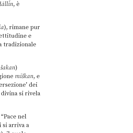
ḍāllīn
, è
ia
), rimane pur
ettitudine e
a tradizionale
(
šakan
)
gione
miškan
, e
tersezione’ dei
divina si rivela
 “Pace nel
 si arriva a