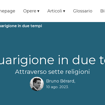
mepage
Opere
Articoli
Glossario
Bi
uarigione in due tempi
uarigione in due 
Attraverso sette religioni
Bruno Bérard
,
10 ago. 2023
.