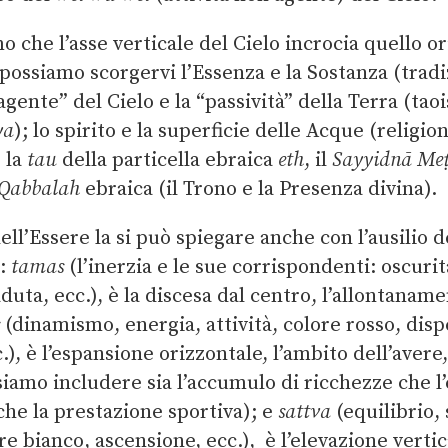
 che l’asse verticale del Cielo incrocia quello o
 possiamo scorgervi l’Essenza e la Sostanza (tradi
-agente” del Cielo e la “passività” della Terra (ta
ya
); lo spirito e la superficie delle Acque (religio
 la
tau
della particella ebraica
eth
, il
Sayyidnā Meṭ
Qabbalah
ebraica (il Trono e la Presenza divina).
ll’Essere la si può spiegare anche con l’ausilio d
:
tamas
(l’inerzia e le sue corrispondenti: oscurit
duta, ecc.), è la discesa dal centro, l’allontanam
(dinamismo, energia, attività, colore rosso, dis
.), è l’espansione orizzontale, l’ambito dell’avere
iamo includere sia l’accumulo di ricchezze che l’
che la prestazione sportiva); e
sattva
(equilibrio, 
e bianco, ascensione, ecc.), è l’elevazione vertic