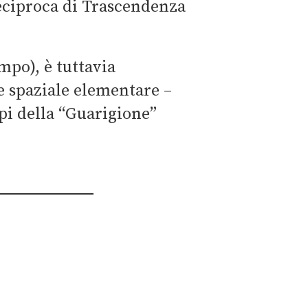
eciproca di Trascendenza
mpo), è tuttavia
e spaziale elementare –
pi della “Guarigione”