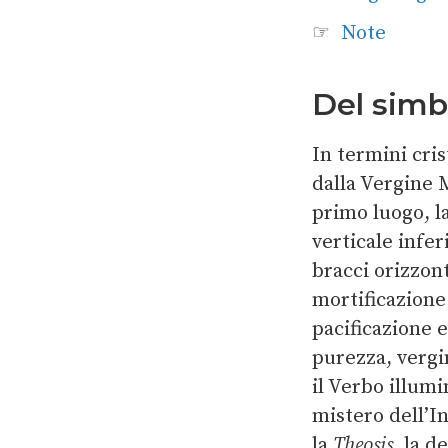
Note
Del simb
In termini cris
dalla Vergine 
primo luogo, l
verticale infer
bracci orizzont
mortificazione 
pacificazione e
purezza, vergin
il Verbo illumi
mistero dell’I
la
Theosis
, la 