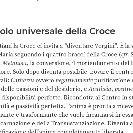
olo universale della Croce
tiani la Croce ci invita a “diventare Vergini”. È la
Maria seguendo i quattro bracci della Croce (
cfr.
S
a
Metanoia
, la conversione, il riorientamento del 
iore. Solo dopo diventa possibile trovare il centr
ali:
Catharsis
ovvero
negativamente
purificazione 
delle passioni e del desiderio, e
Apatheia
,
positi
 disponibilità perfette. Ricondotta al Centro in s
ità e passività perfetta, l’anima è pronta a ricev
nante e trasformante che vuole incarnarsi in essa
ncarnazione e della Transustanziazione. Diventa a
deificazione dell’anima completamente liberata.