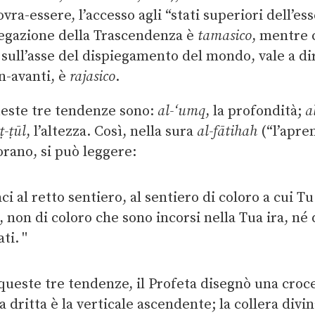
sovra-essere, l’accesso agli “stati superiori dell’es
 negazione della Trascendenza è
tamasico
, mentre 
e sull’asse del dispiegamento del mondo, vale a d
in-avanti, è
rajasico
.
ueste tre tendenze sono:
al-‘umq
, la profondità;
a
ṭ-ṭūl
, l’altezza. Così, nella sura
al-fātihah
(“l’apre
orano, si può leggere:
ci al retto sentiero, al sentiero di coloro a cui Tu
, non di coloro che sono incorsi nella Tua ira, né 
ati.
 queste tre tendenze, il Profeta disegnò una croc
via dritta è la verticale ascendente; la collera divi