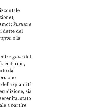
rizzontale
zione),
oismo);
Puruṣa e
ni dette del
aṭron
e la
ei tre
guṇa
del
à, codardia,
ento dal
persione
, della quantità
erudizione, sia
serenità, stato
ale a partire