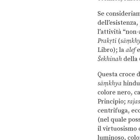
Se consideriamo
dell’esistenza,
l’attività “non
Prakṛti
(
sāṃkh
Libro); la
alef
e
Šekhinah
della
Questa croce de
sāṃkhya
hindu
colore nero, ca
Principio;
rajas
centrifuga, ecc
(nel quale poss
il virtuosismo 
luminoso, color