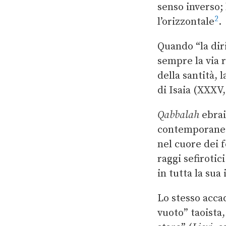
senso inverso; 
2
l’orizzontale
.
Quando “la diri
sempre la via r
della santità, 
di Isaia (XXXV,
Qabbalah
ebrai
contemporanea
nel cuore dei f
raggi sefirotic
in tutta la sua
Lo stesso acc
vuoto” taoista,