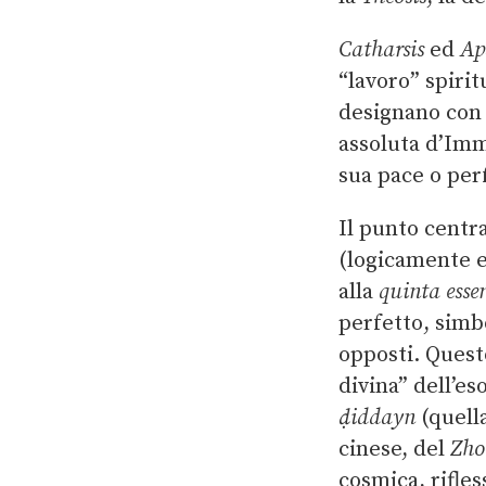
Catharsis
ed
Ap
“lavoro” spirit
designano con 
assoluta d’Imm
sua pace o perf
Il punto centr
(logicamente e
alla
quinta esse
perfetto, simbo
opposti. Questo
divina” dell’e
ḍiddayn
(quella
cinese, del
Zho
cosmica, rifle