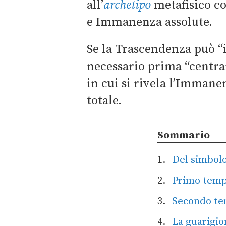
all’
archetipo
metafisico co
e Immanenza assolute.
Se la Trascendenza può “i
necessario prima “centrar
in cui si rivela l’Imman
totale.
Sommario
Del simbolo
Primo tempo
Secondo tem
La guarigio