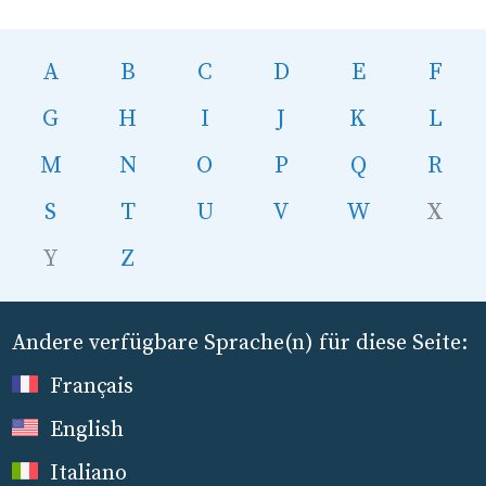
A
B
C
D
E
F
G
H
I
J
K
L
M
N
O
P
Q
R
S
T
U
V
W
X
Y
Z
Andere verfügbare Sprache(n) für diese Seite:
Français
English
Italiano