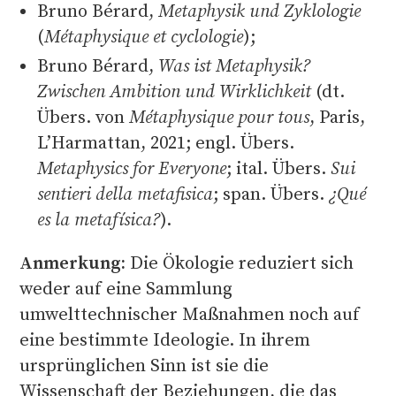
Bruno Bérard,
Metaphysik und Zyklologie
(
Métaphysique et cyclologie
);
Bruno Bérard,
Was ist Metaphysik?
Zwischen Ambition und Wirklichkeit
(dt.
Übers. von
Métaphysique pour tous
, Paris,
L’Harmattan, 2021; engl. Übers.
Metaphysics for Everyone
; ital. Übers.
Sui
sentieri della metafisica
; span. Übers.
¿Qué
es la metafísica?
).
Anmerkung:
Die Ökologie reduziert sich
weder auf eine Sammlung
umwelttechnischer Maßnahmen noch auf
eine bestimmte Ideologie. In ihrem
ursprünglichen Sinn ist sie die
Wissenschaft der Beziehungen, die das