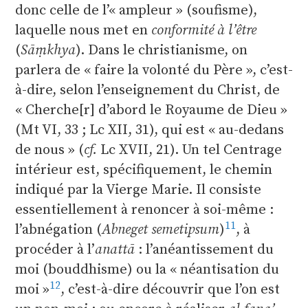
donc celle de l’« ampleur » (soufisme),
laquelle nous met en
conformité à l’être
(
Sāṃkhya
). Dans le christianisme, on
parlera de « faire la volonté du Père », c’est-
à-dire, selon l’enseignement du Christ, de
« Cherche[r] d’abord le Royaume de Dieu »
(Mt VI, 33 ; Lc XII, 31), qui est « au-dedans
de nous » (
cf.
Lc XVII, 21). Un tel Centrage
intérieur est, spécifiquement, le chemin
indiqué par la Vierge Marie. Il consiste
essentiellement à renoncer à soi-même :
11
l’abnégation (
Abneget semetipsum
)
, à
procéder à l’
anattā
: l’anéantissement du
moi (bouddhisme) ou la « néantisation du
12
moi »
, c’est-à-dire découvrir que l’on est