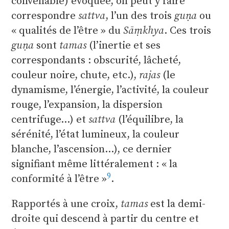
convenable) évoquée, on peut y faire
correspondre
sattva
, l’un des trois
gu
ṇ
a
ou
« qualités de l’être » du
Sā
ṃ
khya
. Ces trois
gu
ṇ
a
sont
tamas
(l’inertie et ses
correspondants : obscurité, lâcheté,
couleur noire, chute, etc.),
rajas
(le
dynamisme, l’énergie, l’activité, la couleur
rouge, l’expansion, la dispersion
centrifuge…) et
sattva
(l’équilibre, la
sérénité, l’état lumineux, la couleur
blanche, l’ascension…), ce dernier
signifiant même littéralement : « la
9
conformité à l’être »
.
Rapportés à une croix,
tamas
est la demi-
droite qui descend à partir du centre et