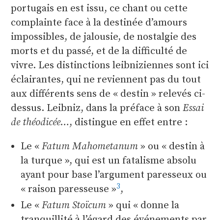
portugais en est issu, ce chant ou cette
complainte face à la destinée d’amours
impossibles, de jalousie, de nostalgie des
morts et du passé, et de la difficulté de
vivre. Les distinctions leibniziennes sont ici
éclairantes, qui ne reviennent pas du tout
aux différents sens de « destin » relevés ci-
dessus. Leibniz, dans la préface à son
Essai
de
théodicée…
, distingue en effet entre :
Le «
Fatum Mahometanum
» ou « destin à
la turque », qui est un fatalisme absolu
ayant pour base l’argument paresseux ou
3
« raison paresseuse »
,
Le «
Fatum Stoïcum
» qui
donne la
tranquillité à l’égard des événements par