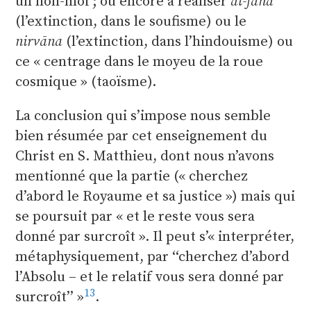
un non-moi ; ou encore à réaliser
al-fana’
(l’extinction, dans le soufisme) ou le
nirvāna
(l’extinction, dans l’hindouisme) ou
ce « centrage dans le moyeu de la roue
cosmique » (taoïsme).
La conclusion qui s’impose nous semble
bien résumée par cet enseignement du
Christ en S. Matthieu, dont nous n’avons
mentionné que la partie (« cherchez
d’abord le Royaume et sa justice ») mais qui
se poursuit par « et le reste vous sera
donné par surcroît ». Il peut s’
interpréter,
métaphysiquement, par ‘‘cherchez d’abord
l’Absolu – et le relatif vous sera donné par
13
surcroît’’
.