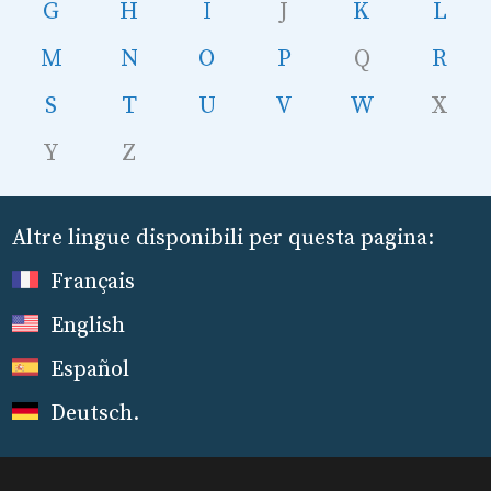
G
H
I
J
K
L
M
N
O
P
Q
R
S
T
U
V
W
X
Y
Z
Altre lingue disponibili per questa pagina:
Français
English
Español
Deutsch
.