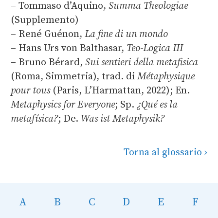
– Tommaso d’Aquino,
Summa Theologiae
(Supplemento)
– René Guénon,
La fine di un mondo
– Hans Urs von Balthasar,
Teo-Logica III
– Bruno Bérard,
Sui sentieri della metafisica
(Roma, Simmetria), trad. di
Métaphysique
pour tous
(Paris, L’Harmattan, 2022); En.
Metaphysics for Everyone
; Sp.
¿Qué es la
metafísica?
; De.
Was ist Metaphysik?
Torna al glossario
A
B
C
D
E
F