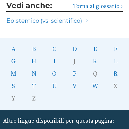
Vedi anche:
Torna al glossario
Epistemico (vs. scientifico)
A
B
C
D
E
F
G
H
I
J
K
L
M
N
O
P
Q
R
S
T
U
V
W
X
Y
Z
Altre lingue disponibili per questa pagina: