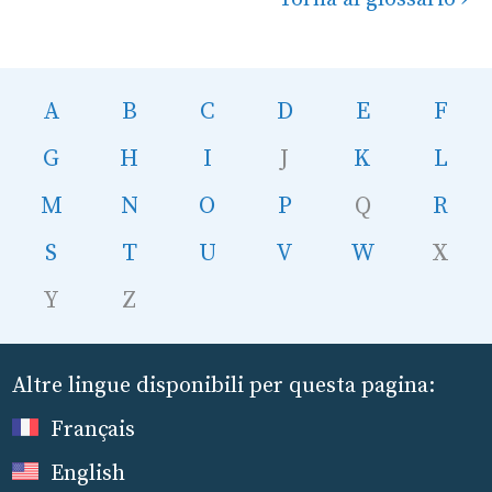
A
B
C
D
E
F
G
H
I
J
K
L
M
N
O
P
Q
R
S
T
U
V
W
X
Y
Z
Altre lingue disponibili per questa pagina:
Français
English