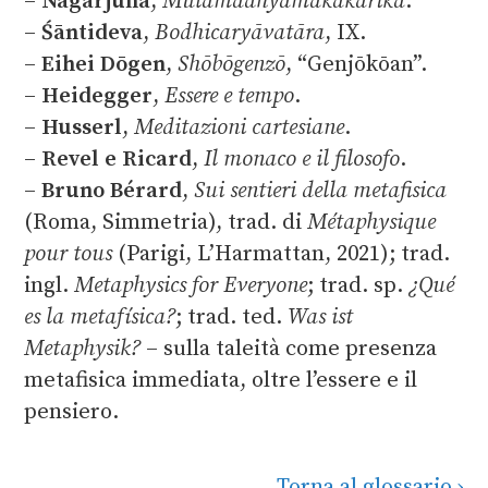
–
Nāgārjuna
,
Mūlamadhyamakakārikā
.
–
Śāntideva
,
Bodhicaryāvatāra
, IX.
–
Eihei Dōgen
,
Shōbōgenzō
, “Genjōkōan”.
–
Heidegger
,
Essere e tempo
.
–
Husserl
,
Meditazioni cartesiane
.
–
Revel e Ricard
,
Il monaco e il filosofo
.
–
Bruno Bérard
,
Sui sentieri della metafisica
(Roma, Simmetria), trad. di
Métaphysique
pour tous
(Parigi, L’Harmattan, 2021); trad.
ingl.
Metaphysics for Everyone
; trad. sp.
¿Qué
es la metafísica?
; trad. ted.
Was ist
Metaphysik?
– sulla taleità come presenza
metafisica immediata, oltre l’essere e il
pensiero.
Torna al glossario