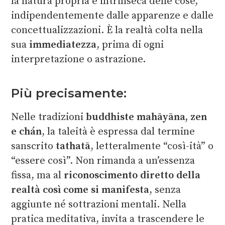
la natura propria e intrinseca delle cose,
indipendentemente dalle apparenze e dalle
concettualizzazioni. È la realtà colta nella
sua
immediatezza
, prima di ogni
interpretazione o astrazione.
Più precisamente:
Nelle tradizioni
buddhiste mahāyāna, zen
e chán
, la taleità è espressa dal termine
sanscrito
tathatā
, letteralmente “così-ità” o
“essere così”. Non rimanda a un’essenza
fissa, ma al
riconoscimento diretto della
realtà così come si manifesta
, senza
aggiunte né sottrazioni mentali. Nella
pratica meditativa, invita a trascendere le